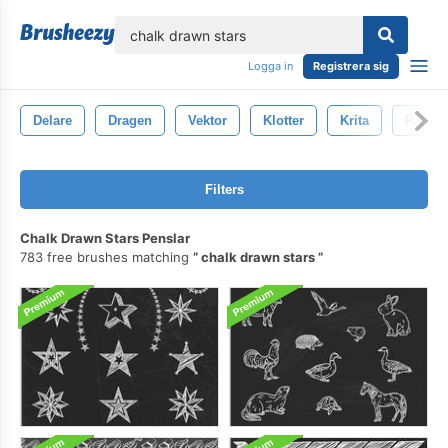
lose
Logga in
Registrera sig
Delare
Dragen
Vektor
Klotter
Krita
Ramar
Filters
Chalk Drawn Stars Penslar
783 free brushes matching
chalk drawn stars