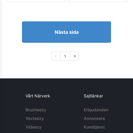
Nästa sida
1
Vårt Närverk
Sajtlänkar
Brusheezy
Erbjudanden
Vecteezy
Annonsera
Videezy
Kundtjänst