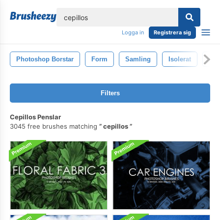
lose
Logga in
Registrera sig
Photoshop Borstar
Form
Samling
Isolerat
Des
Filters
Cepillos Penslar
3045 free brushes matching
cepillos