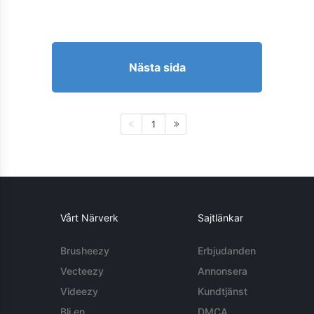
Nästa sida
1
Vårt Närverk
Sajtlänkar
Brusheezy
Erbjudanden
Vecteezy
Annonsera
Videezy
Kundtjänst
Bli en
DMCA