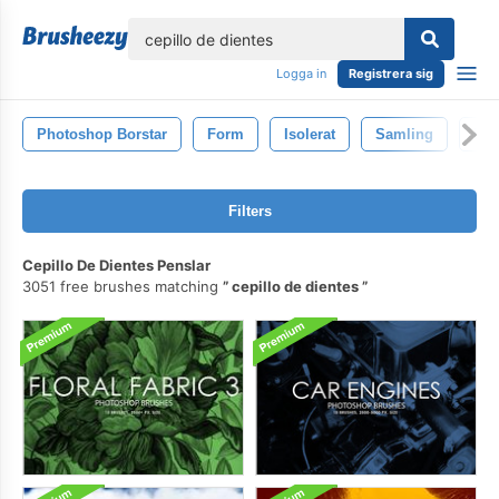
lose
Logga in
Registrera sig
Photoshop Borstar
Form
Isolerat
Samling
Des
Filters
Cepillo De Dientes Penslar
3051 free brushes matching
cepillo de dientes