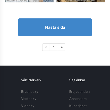
Nästa sida
1
Vårt Närverk
Sajtlänkar
Brusheezy
Erbjudanden
Vecteezy
Annonsera
Videezy
Kundtjänst