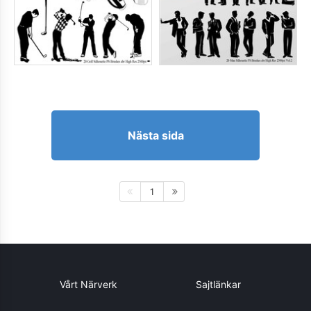
Nästa sida
1
Vårt Närverk
Sajtlänkar