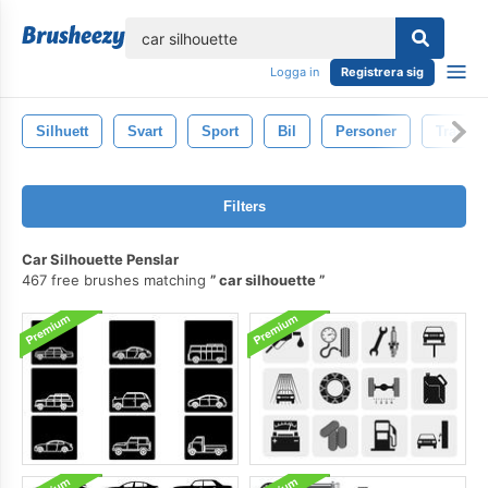
lose
Logga in
Registrera sig
Silhuett
Svart
Sport
Bil
Personer
Transpo
Filters
Car Silhouette Penslar
467 free brushes matching
car silhouette