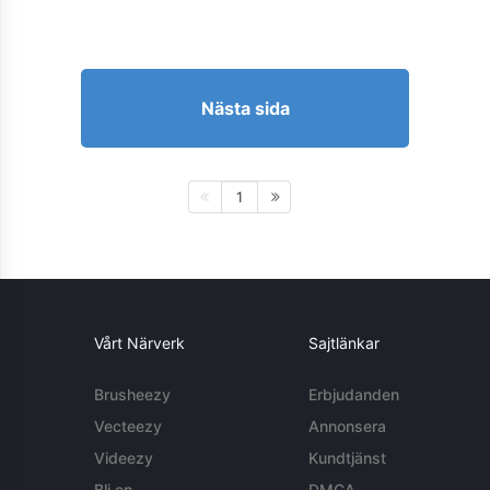
Nästa sida
1
Vårt Närverk
Sajtlänkar
Brusheezy
Erbjudanden
Vecteezy
Annonsera
Videezy
Kundtjänst
Bli en
DMCA