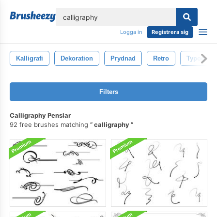
lose
Logga in
Registrera sig
Kalligrafi
Dekoration
Prydnad
Retro
Typografi
Filters
Calligraphy Penslar
92 free brushes matching
calligraphy