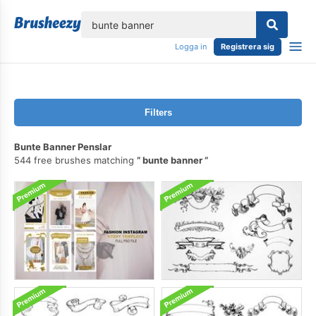
lose
Logga in
Registrera sig
Filters
Bunte Banner Penslar
544 free brushes matching
bunte banner