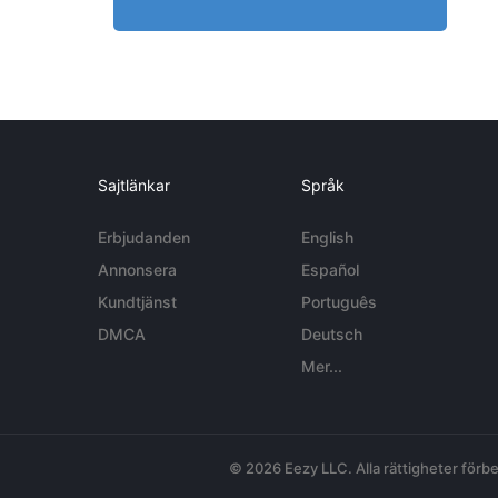
Sajtlänkar
Språk
Erbjudanden
English
Annonsera
Español
Kundtjänst
Português
DMCA
Deutsch
Mer...
© 2026 Eezy LLC. Alla rättigheter förbe