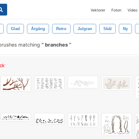
Vektorer
Foton
Video
Glad
Årgång
Retro
Julgran
Skål
Ny
brushes matching
branches