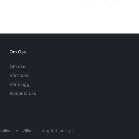
Om Oss
Om oss
Vårt team
Vår blogg
Kontakta oss
•
hållna
Villkor
Integritetspolicy