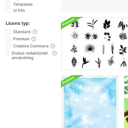
Templates
Ui Kits
Licens typ:
Standard
Premium
Creative Commons
Endast redaktionell
användning