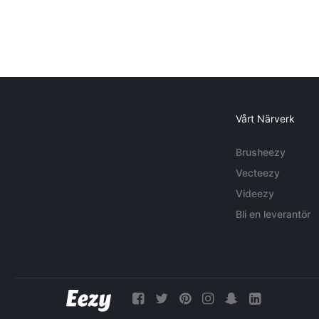
Vårt Närverk
Brusheezy
Vecteezy
Videezy
Bli en leverantör