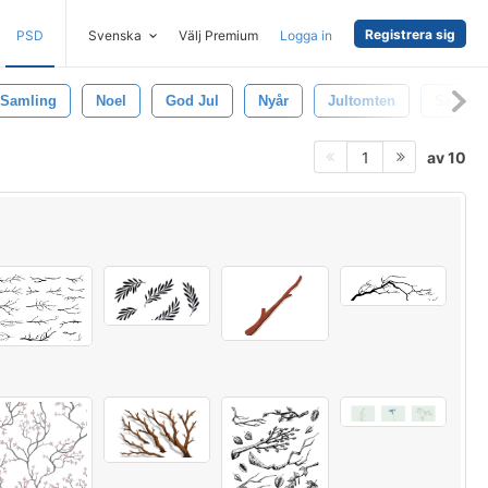
Registrera sig
PSD
Svenska
Välj Premium
Logga in
Samling
Noel
God Jul
Nyår
Jultomten
Santa
av 10
1