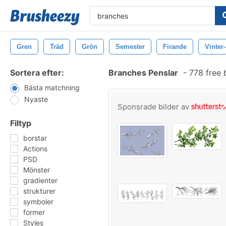
Gren
Träd
Grön
Semester
Firande
Vinter-
Sortera efter:
Branches Penslar
-
778 free 
Bästa matchning
Nyaste
Sponsrade bilder av
Filtyp
borstar
Actions
PSD
Mönster
gradienter
strukturer
symboler
former
Styles