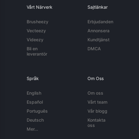
Vårt Närverk
Sajtlänkar
Brusheezy
Erbjudanden
Vecteezy
Annonsera
Videezy
Kundtjänst
Bli en
DMCA
leverantör
Språk
Om Oss
English
Om oss
Español
Vårt team
Português
Vår blogg
Deutsch
Kontakta
oss
Mer...