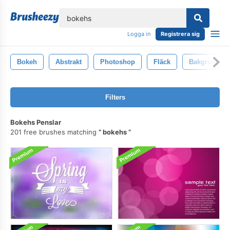
lose
Logga in
Registrera sig
Bokeh
Abstrakt
Photoshop
Fläck
Bakgrund
Filters
Bokehs Penslar
201 free brushes matching
bokehs