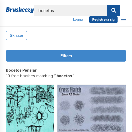
lose
Logga in
Registrera sig
Skisser
Filters
Bocetos Penslar
19 free brushes matching
bocetos