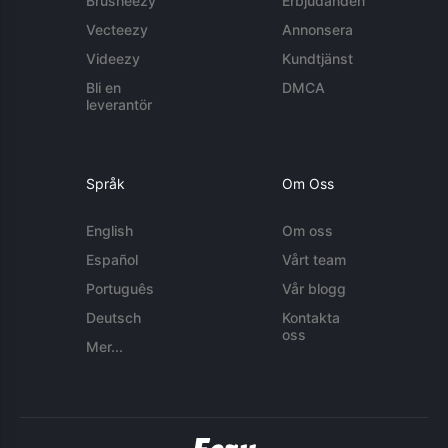
Brusheezy
Erbjudanden
Vecteezy
Annonsera
Videezy
Kundtjänst
Bli en
DMCA
leverantör
Språk
Om Oss
English
Om oss
Español
Vårt team
Português
Vår blogg
Deutsch
Kontakta
oss
Mer...