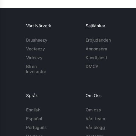
Vårt Närverk
Sajtlänkar
Brusheezy
Erbjudanden
Vecteezy
Annonsera
Videezy
Kundtjänst
Bli en
DMCA
leverantör
Språk
Om Oss
English
Om oss
Español
Vårt team
Português
Vår blogg