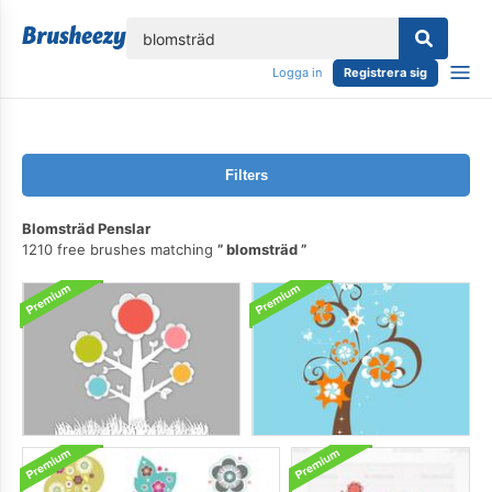
lose
Logga in
Registrera sig
Filters
Blomsträd Penslar
1210 free brushes matching
blomsträd