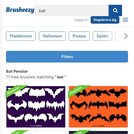
lose
Logga in
Registrera sig
Fladdermus
Halloween
Pumpa
Spöke
Skrämm
Filters
Bat Penslar
71 free brushes matching
bat