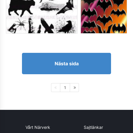
Nästa sida
1
Vårt Närverk
Sajtlänkar