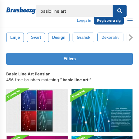
lose
Logga in
Registrera sig
Linje
Svart
Design
Grafisk
Dekorativ
Sym
Filters
Basic Line Art Penslar
456 free brushes matching
basic line art