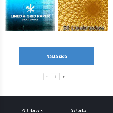
Nästa sida
1
Vårt Närverk
Sajtlänkar