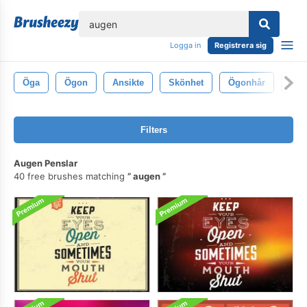
lose
Logga in
Registrera sig
Öga
Ögon
Ansikte
Skönhet
Ögonhår
Blå
Filters
Augen Penslar
40 free brushes matching
augen