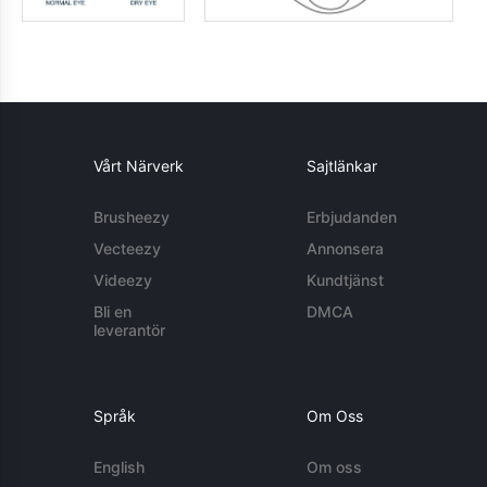
Vårt Närverk
Sajtlänkar
Brusheezy
Erbjudanden
Vecteezy
Annonsera
Videezy
Kundtjänst
Bli en
DMCA
leverantör
Språk
Om Oss
English
Om oss