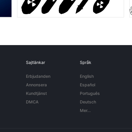
Sajtlänkar
Språk
Erbjudanden
English
Annonsera
Español
Kundtjänst
Português
DMCA
Deutsch
Mer...