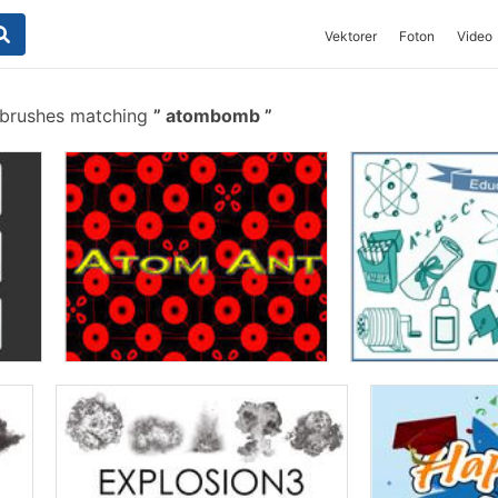
Vektorer
Foton
Video
 brushes matching
atombomb