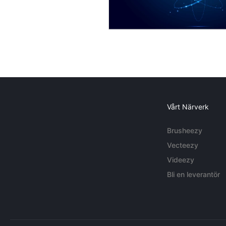
Vårt Närverk
Brusheezy
Vecteezy
Videezy
Bli en leverantör