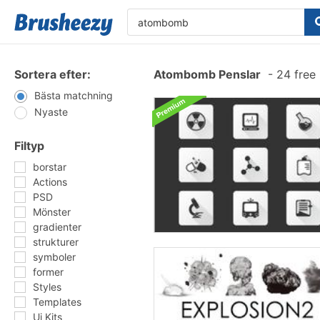
Sortera efter:
Atombomb Penslar
-
24 free
Bästa matchning
Nyaste
Filtyp
borstar
Actions
PSD
Mönster
gradienter
strukturer
symboler
former
Styles
Templates
Ui Kits