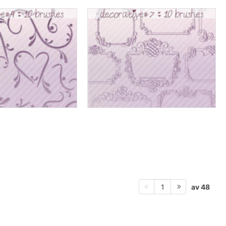
av 48
1