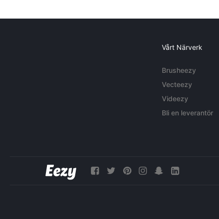
Vårt Närverk
Brusheezy
Vecteezy
Videezy
Bli en leverantör