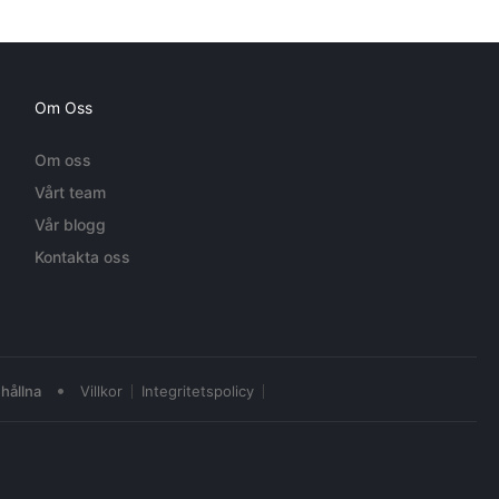
Om Oss
Om oss
Vårt team
Vår blogg
Kontakta oss
•
hållna
Villkor
Integritetspolicy