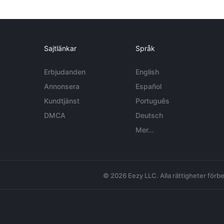
Sajtlänkar
Språk
Erbjudanden
English
Annonsera
Español
Kundtjänst
Português
DMCA
Deutsch
Mer...
© 2026 Eezy LLC. Alla rättigheter förbe