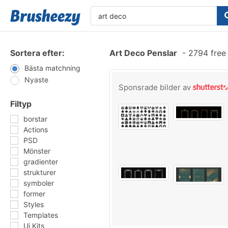
Sortera efter:
Art Deco Penslar
-
2794 free
Bästa matchning
Nyaste
Sponsrade bilder av
Filtyp
borstar
Actions
PSD
Mönster
gradienter
strukturer
symboler
former
Styles
Templates
Ui Kits