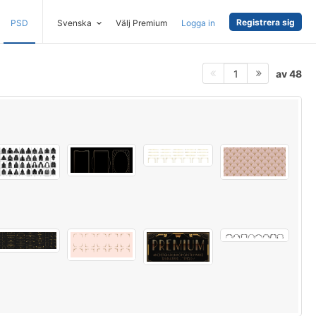
Registrera sig
PSD
Svenska
Välj Premium
Logga in
av 48
1