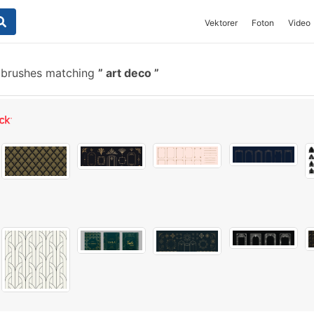
Vektorer
Foton
Video
 brushes matching
art deco