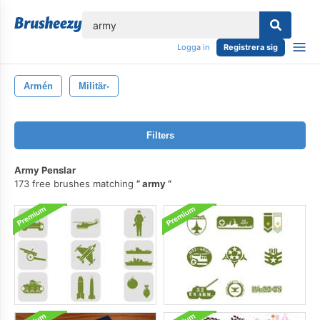
lose
Logga in
Registrera sig
Armén
Militär-
Filters
Army Penslar
173 free brushes matching
army