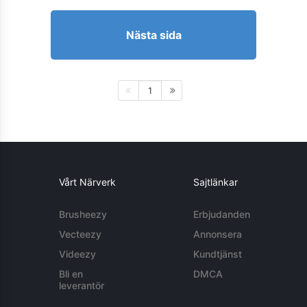
Nästa sida
1
Vårt Närverk
Sajtlänkar
Brusheezy
Erbjudanden
Vecteezy
Annonsera
Videezy
Kundtjänst
Bli en
DMCA
leverantör