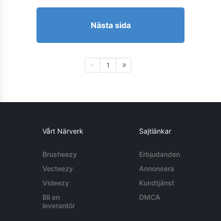
Nästa sida
1
Vårt Närverk
Sajtlänkar
Brusheezy
Erbjudanden
Vecteezy
Annonsera
Videezy
Kundtjänst
Bli en
DMCA
leverantör