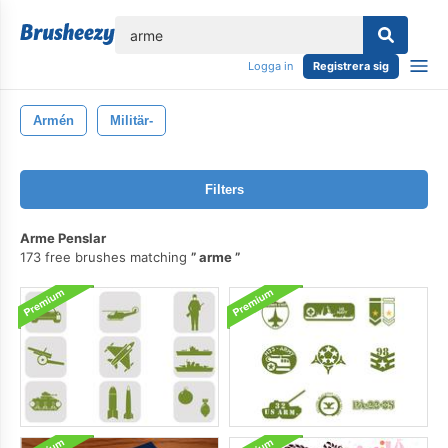
lose
Logga in
Registrera sig
Armén
Militär-
Filters
Arme Penslar
173 free brushes matching
arme