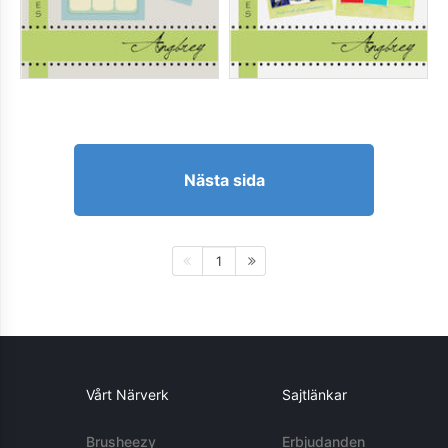
Nästa sida
1
Vårt Närverk
Sajtlänkar
Brusheezy
Erbjudanden