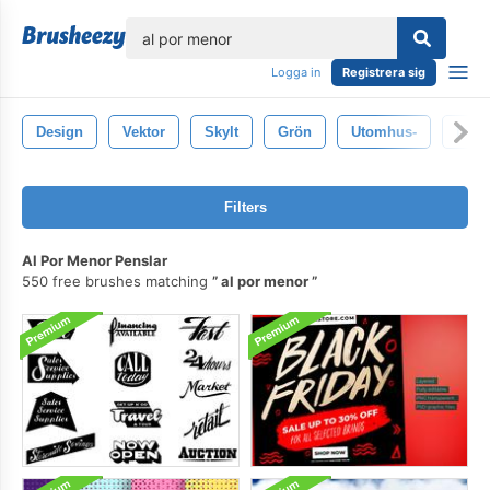
lose
Logga in
Registrera sig
Design
Vektor
Skylt
Grön
Utomhus-
Ikon
Filters
Al Por Menor Penslar
550 free brushes matching
al por menor