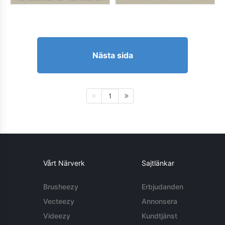
Nästa sida
1
Vårt Närverk
Sajtlänkar
Brusheezy
Erbjudanden
Vecteezy
Annonsera
Videezy
Kundtjänst