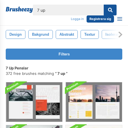
lose
Logga in
Registrera sig
Design
Bakgrund
Abstrakt
Textur
Isolerat
Filters
7 Up Penslar
372 free brushes matching
7 up