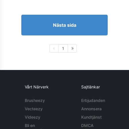
Nästa sida
1
Vårt Närverk
Sajtlänkar
Brusheezy
Erbjudanden
Vecteezy
Annonsera
Videezy
Kundtjänst
Bli en
DMCA