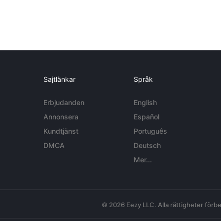
Sajtlänkar
Språk
Erbjudanden
English
Annonsera
Español
Kundtjänst
Português
DMCA
Deutsch
Mer...
© 2026 Eezy LLC. Alla rättigheter förbe