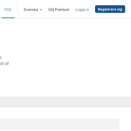
Registrera sig
PSD
Svenska
Välj Premium
Logga in
e
ot of