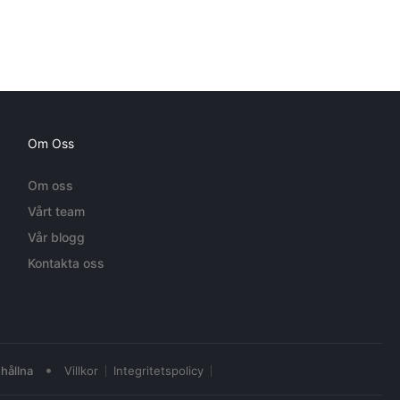
Om Oss
Om oss
Vårt team
Vår blogg
Kontakta oss
•
hållna
Villkor
Integritetspolicy