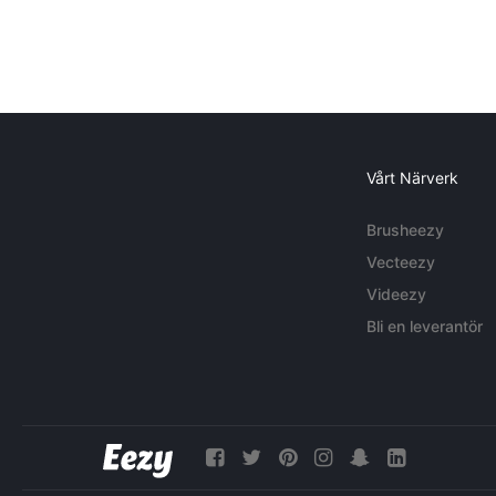
Vårt Närverk
Brusheezy
Vecteezy
Videezy
Bli en leverantör