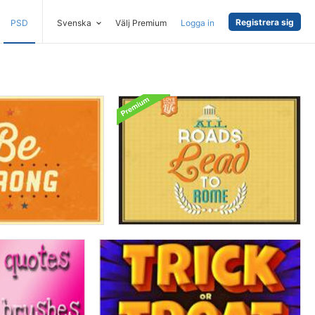
Registrera sig
PSD
Svenska
Välj Premium
Logga in