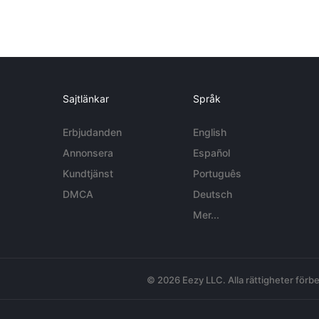
Sajtlänkar
Språk
Erbjudanden
English
Annonsera
Español
Kundtjänst
Português
DMCA
Deutsch
Mer...
© 2026 Eezy LLC. Alla rättigheter förbe