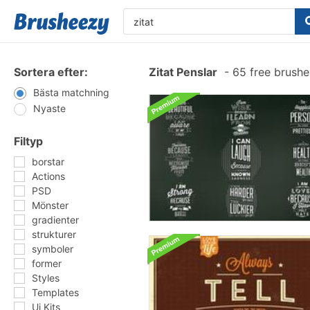
Sortera efter:
Zitat Penslar
-
65 free brush
Bästa matchning
Nyaste
Filtyp
borstar
Actions
PSD
Mönster
gradienter
strukturer
symboler
former
Styles
Templates
Ui Kits