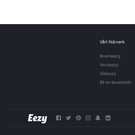
Vårt Närverk
Brusheezy
Vecteezy
Videezy
Bli en leverantör