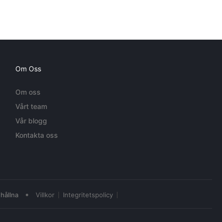
Om Oss
Om oss
Vårt team
Vår blogg
Kontakta oss
•
hållna
Villkor
Integritetspolicy