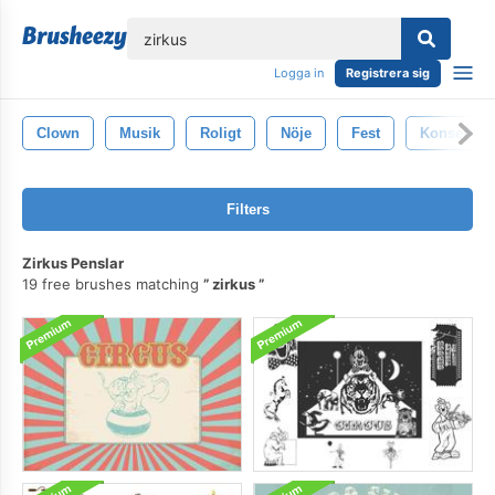
lose
Logga in
Registrera sig
Clown
Musik
Roligt
Nöje
Fest
Konsert
Filters
Zirkus Penslar
19 free brushes matching
zirkus