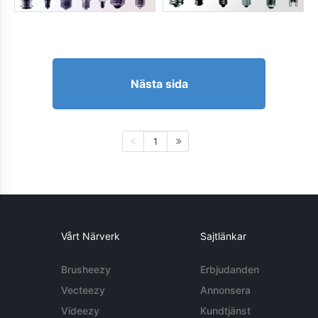
Nästa sida
1
Vårt Närverk
Sajtlänkar
Brusheezy
Erbjudanden
Vecteezy
Annonsera
Videezy
Kundtjänst