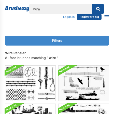
lose
Logga in
Registrera sig
Filters
Wire Penslar
81 free brushes matching
wire