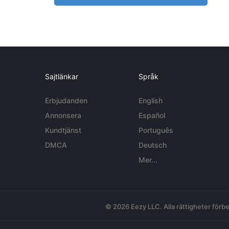
Sajtlänkar
Språk
Erbjudanden
English
Annonsera
Español
Kundtjänst
Português
DMCA
Deutsch
Mer...
© 2026 Eezy LLC. Alla rättigheter förbe