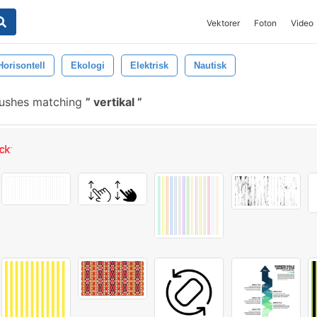
Vektorer
Foton
Video
Horisontell
Ekologi
Elektrisk
Nautisk
rushes matching
vertikal