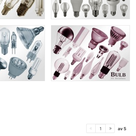
av 5
1