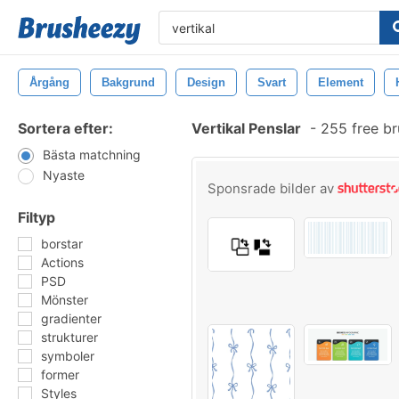
Årgång
Bakgrund
Design
Svart
Element
Sortera efter:
Vertikal Penslar
-
255 free b
Bästa matchning
Nyaste
Sponsrade bilder av
Filtyp
borstar
Actions
PSD
Mönster
gradienter
strukturer
symboler
former
Styles