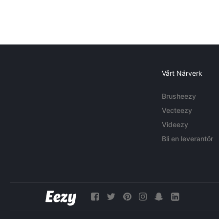
Vårt Närverk
Brusheezy
Vecteezy
Videezy
Bli en leverantör