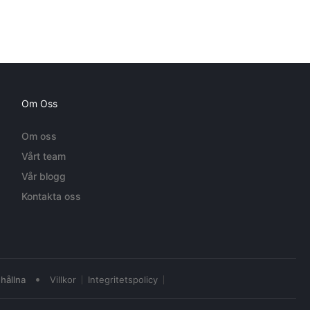
Om Oss
Om oss
Vårt team
Vår blogg
Kontakta oss
•
hållna
Villkor
Integritetspolicy