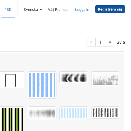
Registrera sig
PSD
Svenska
Välj Premium
Logga in
av 5
1