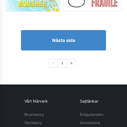
Nästa sida
1
Vårt Närverk
Sajtlänkar
Brusheezy
Erbjudanden
Vecteezy
Annonsera