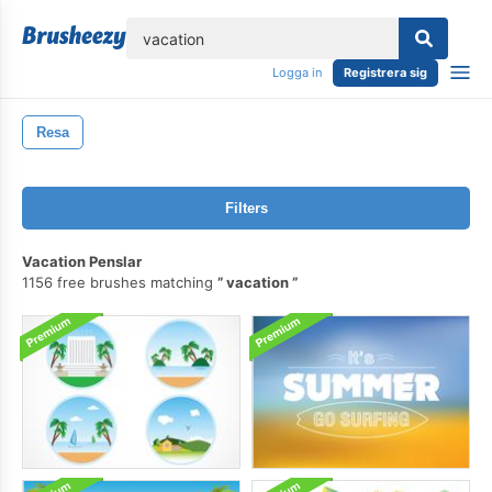
lose
Logga in
Registrera sig
Resa
Filters
Vacation Penslar
1156 free brushes matching
vacation