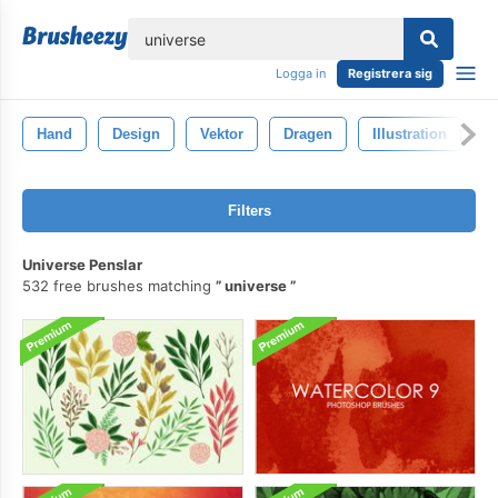
lose
Logga in
Registrera sig
Hand
Design
Vektor
Dragen
Illustration
S
Filters
Universe Penslar
532 free brushes matching
universe