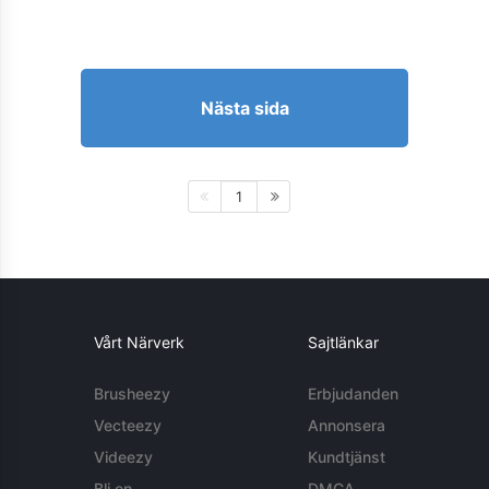
Nästa sida
1
Vårt Närverk
Sajtlänkar
Brusheezy
Erbjudanden
Vecteezy
Annonsera
Videezy
Kundtjänst
Bli en
DMCA