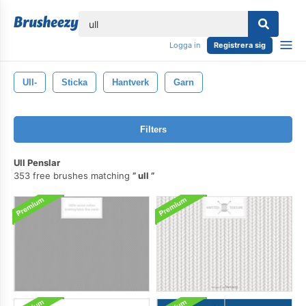
lose
Logga in
Registrera sig
Ull-
Sticka
Hantverk
Garn
Filters
Ull Penslar
353 free brushes matching
ull