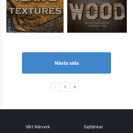
Nästa sida
1
Vårt Närverk
Sajtlänkar