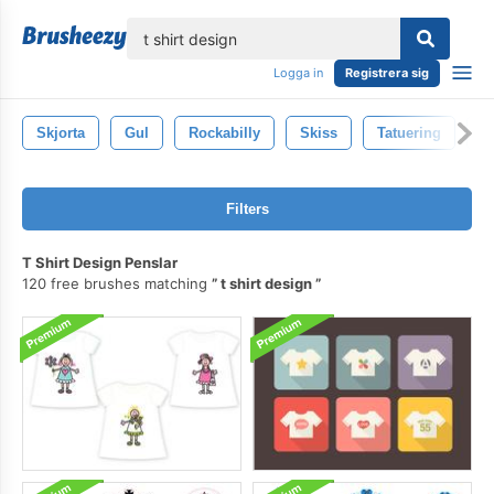
lose
Logga in
Registrera sig
Skjorta
Gul
Rockabilly
Skiss
Tatuering
D
Filters
T Shirt Design Penslar
120 free brushes matching
t shirt design