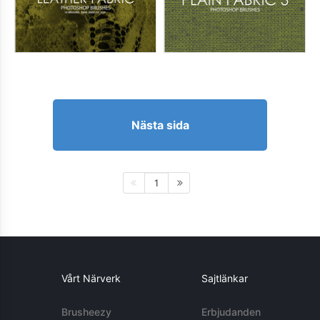
Nästa sida
1
Vårt Närverk
Sajtlänkar
Brusheezy
Erbjudanden