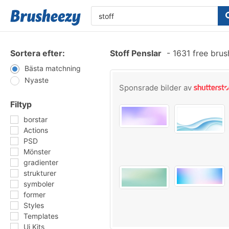
Sortera efter:
Stoff Penslar
-
1631 free bru
Bästa matchning
Nyaste
Sponsrade bilder av
Filtyp
borstar
Actions
PSD
Mönster
gradienter
strukturer
symboler
former
Styles
Templates
Ui Kits