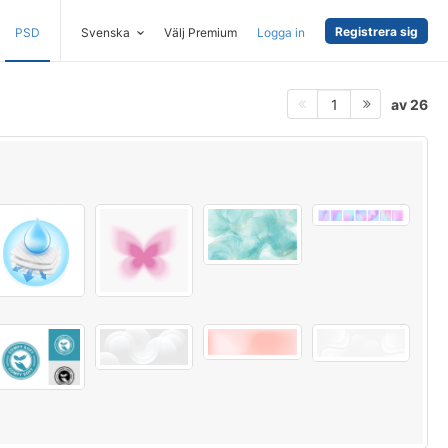
Registrera sig
PSD
Svenska
Välj Premium
Logga in
av 26
1