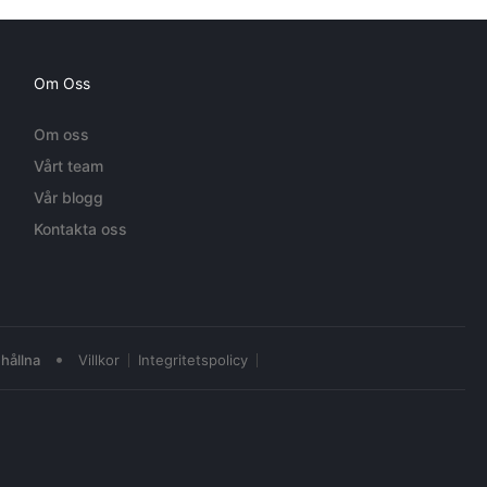
Om Oss
Om oss
Vårt team
Vår blogg
Kontakta oss
•
hållna
Villkor
Integritetspolicy