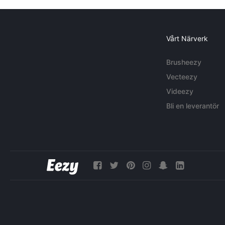
Vårt Närverk
Brusheezy
Vecteezy
Videezy
Bli en leverantör