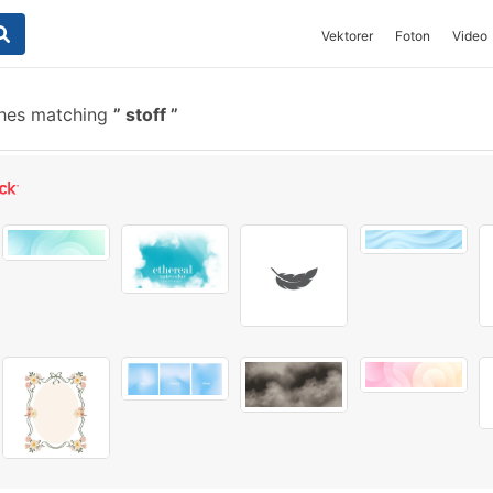
Vektorer
Foton
Video
shes matching
stoff