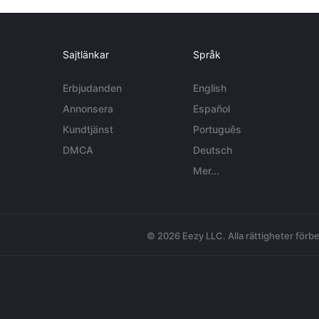
Sajtlänkar
Språk
Erbjudanden
English
Annonsera
Español
Kundtjänst
Português
DMCA
Deutsch
Mer...
© 2026 Eezy LLC. Alla rättigheter förbe