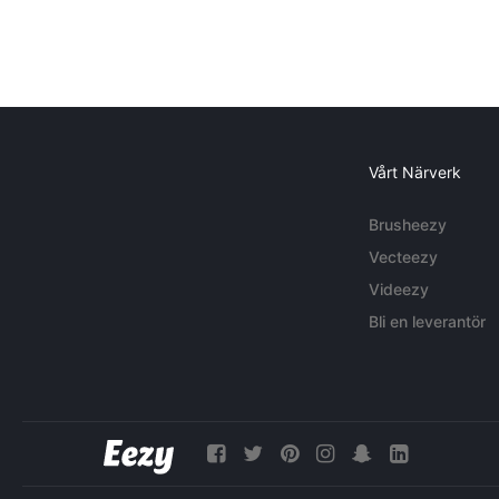
Vårt Närverk
Brusheezy
Vecteezy
Videezy
Bli en leverantör