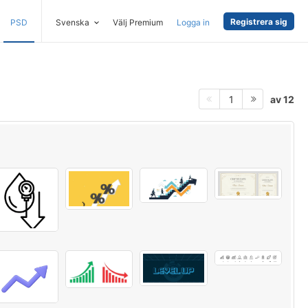
Registrera sig
PSD
Svenska
Välj Premium
Logga in
av 12
1