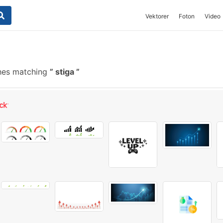
Vektorer
Foton
Video
hes matching
stiga