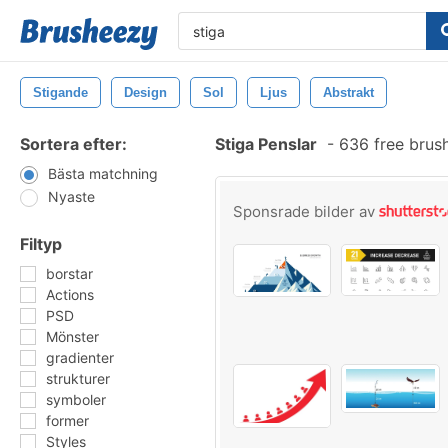
Stigande
Design
Sol
Ljus
Abstrakt
Sortera efter:
Stiga Penslar
-
636 free brus
Bästa matchning
Nyaste
Sponsrade bilder av
Filtyp
borstar
Actions
PSD
Mönster
gradienter
strukturer
symboler
former
Styles