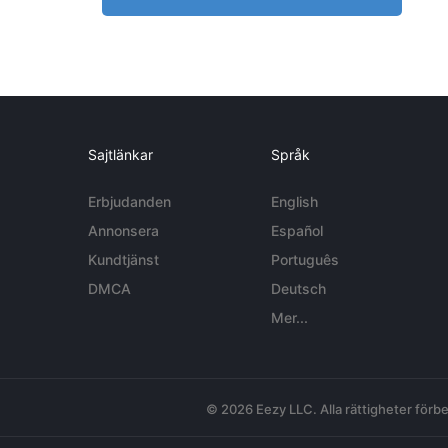
Sajtlänkar
Språk
Erbjudanden
English
Annonsera
Español
Kundtjänst
Português
DMCA
Deutsch
Mer...
© 2026 Eezy LLC. Alla rättigheter förbe