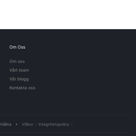
Om Oss
Om oss
Vårt team
Vår blogg
Kontakta oss
•
hållna
Villkor
Integritetspolicy