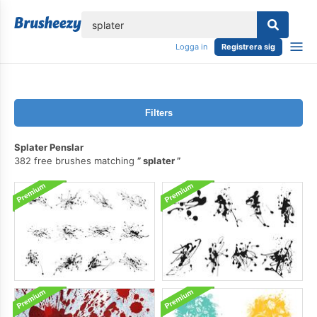
lose
Logga in
Registrera sig
Filters
Splater Penslar
382 free brushes matching
splater