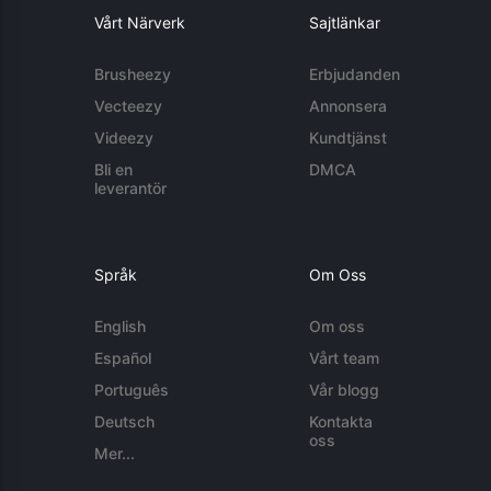
Vårt Närverk
Sajtlänkar
Brusheezy
Erbjudanden
Vecteezy
Annonsera
Videezy
Kundtjänst
Bli en
DMCA
leverantör
Språk
Om Oss
English
Om oss
Español
Vårt team
Português
Vår blogg
Deutsch
Kontakta
oss
Mer...