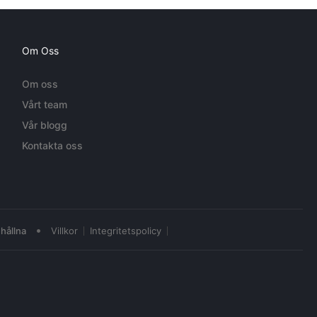
Om Oss
Om oss
Vårt team
Vår blogg
Kontakta oss
•
hållna
Villkor
Integritetspolicy