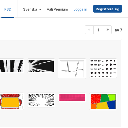
Registrera sig
PSD
Svenska
Välj Premium
Logga in
av 7
1