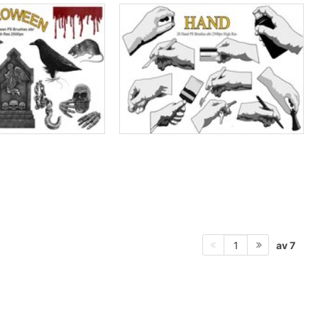
av 7
1