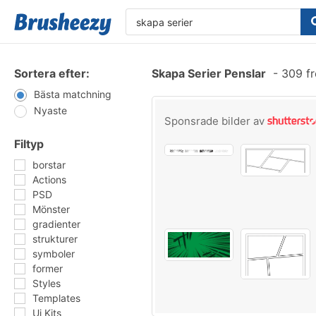
Sortera efter:
Skapa Serier Penslar
-
309 fr
Bästa matchning
Nyaste
Sponsrade bilder av
Filtyp
borstar
Actions
PSD
Mönster
gradienter
strukturer
symboler
former
Styles
Templates
Ui Kits