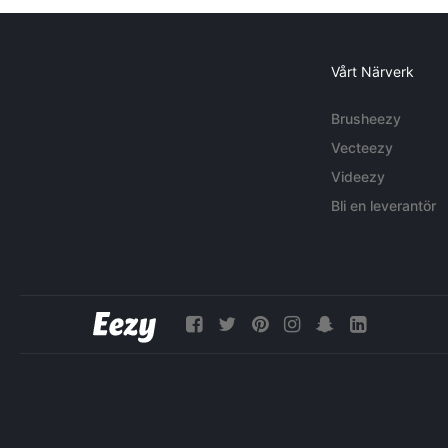
Vårt Närverk
Brusheezy
Vecteezy
Videezy
Bli en leverantör