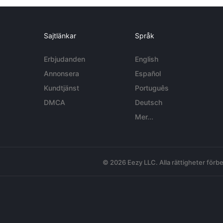
Sajtlänkar
Språk
Erbjudanden
English
Annonsera
Español
Kundtjänst
Português
DMCA
Deutsch
Mer...
© 2026 Eezy LLC. Alla rättigheter förbe