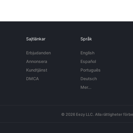
Sajtlänkar
Språk
Erbjudanden
English
Annonsera
Español
Kundtjänst
Português
DMCA
Deutsch
Mer...
© 2026 Eezy LLC. Alla rättigheter förbe