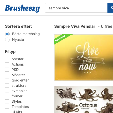
Sortera efter:
Sempre Viva Penslar
-
6 free
Bästa matchning
Nyaste
Filtyp
borstar
Actions
PSD
Mönster
gradienter
strukturer
symboler
former
Styles
Templates
Ui Kits