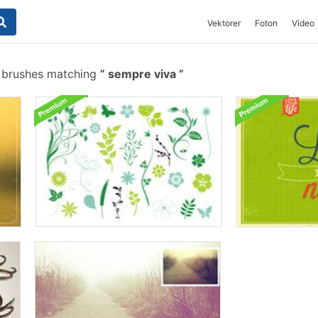
Vektorer
Foton
Video
 brushes matching
sempre viva