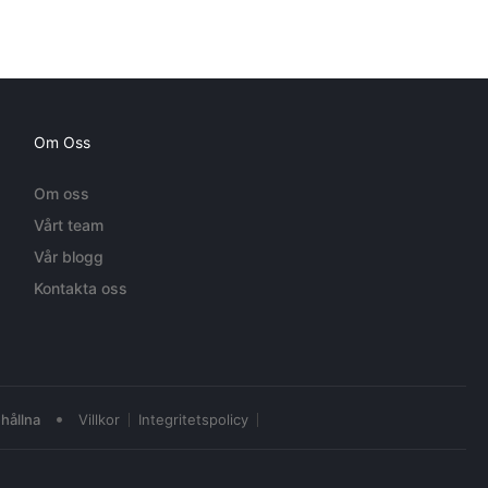
Om Oss
Om oss
Vårt team
Vår blogg
Kontakta oss
•
hållna
Villkor
Integritetspolicy