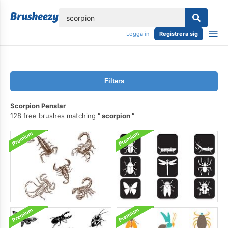
lose
Logga in
Registrera sig
Filters
Scorpion Penslar
128 free brushes matching
scorpion