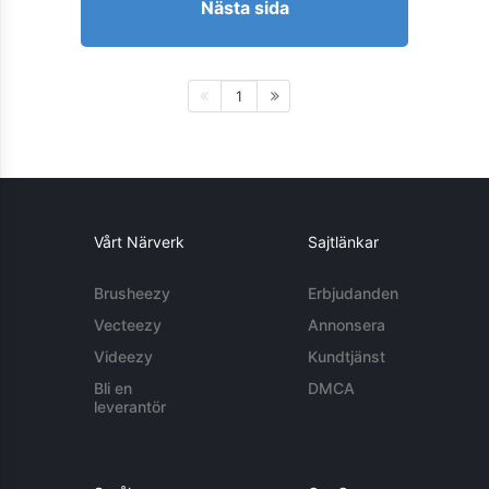
Nästa sida
1
Vårt Närverk
Sajtlänkar
Brusheezy
Erbjudanden
Vecteezy
Annonsera
Videezy
Kundtjänst
Bli en
DMCA
leverantör