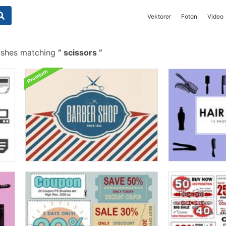
Vektorer
Foton
Video
ushes matching
scissors