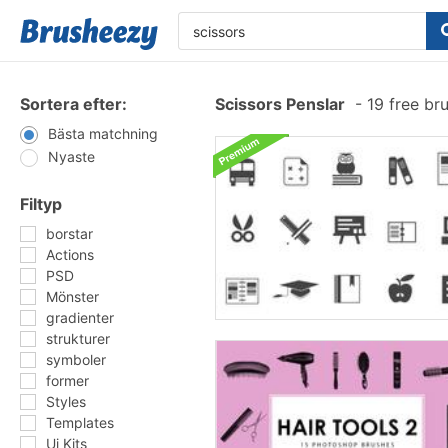
Sortera efter:
Scissors Penslar
-
19 free br
Bästa matchning
Nyaste
Filtyp
borstar
Actions
PSD
Mönster
gradienter
strukturer
symboler
former
Styles
Templates
Ui Kits