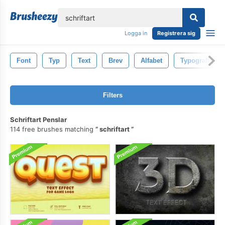
lose
Logga in
Registrera sig
Font
Typ
Text
Brev
Alfabet
Typografi
Filters
Schriftart Penslar
114 free brushes matching
schriftart