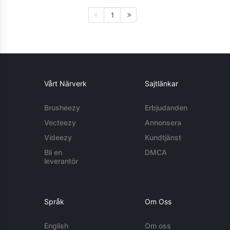
1
Vårt Närverk
Sajtlänkar
Brusheezy
Erbjudanden
Vecteezy
Annonsera
Videezy
Kundtjänst
Bli en
DMCA
leverantör
Språk
Om Oss
English
Om oss