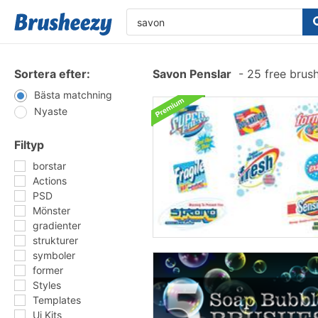
Sortera efter:
Savon Penslar
-
25 free brus
Bästa matchning
Nyaste
Filtyp
borstar
Actions
PSD
Mönster
gradienter
strukturer
symboler
former
Styles
Templates
Ui Kits