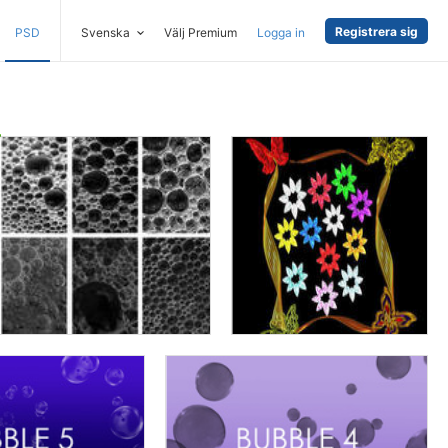
Registrera sig
PSD
Svenska
Välj Premium
Logga in