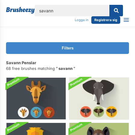
lose
Logga in
Registrera sig
Filters
Savann Penslar
68 free brushes matching
savann