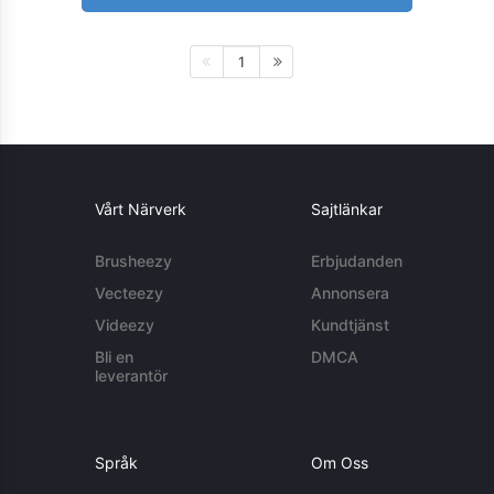
1
Vårt Närverk
Sajtlänkar
Brusheezy
Erbjudanden
Vecteezy
Annonsera
Videezy
Kundtjänst
Bli en
DMCA
leverantör
Språk
Om Oss