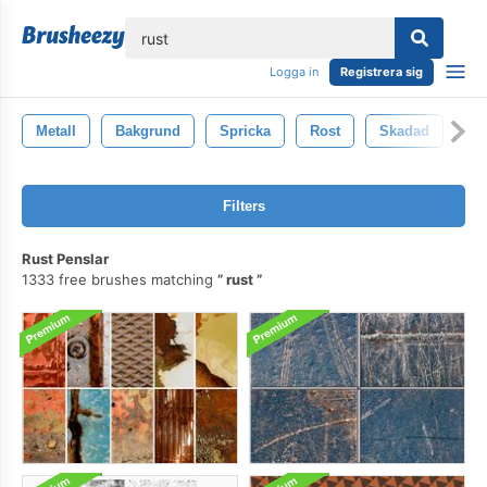
lose
Logga in
Registrera sig
Metall
Bakgrund
Spricka
Rost
Skadad
Vil
Filters
Rust Penslar
1333 free brushes matching
rust