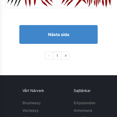
Nästa sida
1
Vårt Närverk
Sajtlänkar
Brusheezy
Erbjudanden
Vecteezy
Annonsera