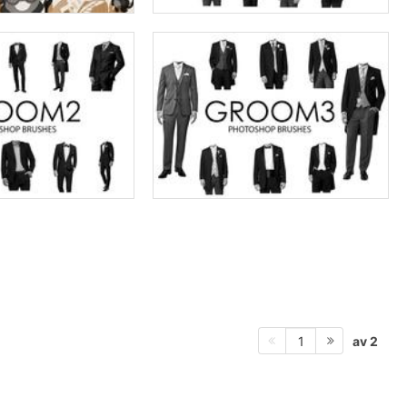
av 2
1