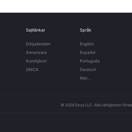
Sajtlänkar
Språk
Erbjudanden
English
Annonsera
Español
Kundtjänst
Português
DMCA
Deutsch
Mer...
© 2026 Eezy LLC. Alla rättigheter förbe