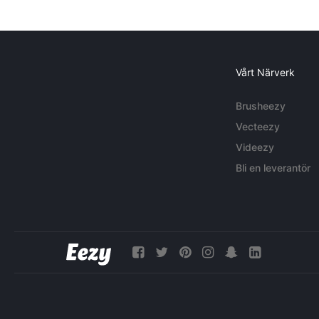
Vårt Närverk
Brusheezy
Vecteezy
Videezy
Bli en leverantör