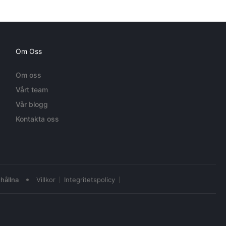
Om Oss
Om oss
Vårt team
Vår blogg
Kontakta oss
•
hållna
Villkor
Integritetspolicy