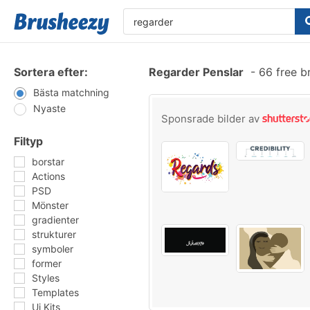
Sortera efter:
Regarder Penslar
-
66 free b
Bästa matchning
Nyaste
Sponsrade bilder av
Filtyp
borstar
Actions
PSD
Mönster
gradienter
strukturer
symboler
former
Styles
Templates
Ui Kits