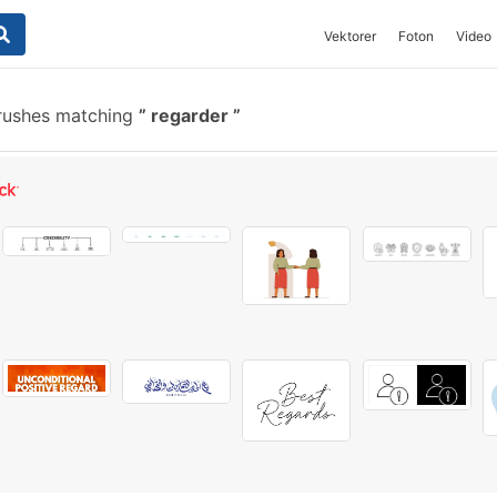
Vektorer
Foton
Video
rushes matching
regarder