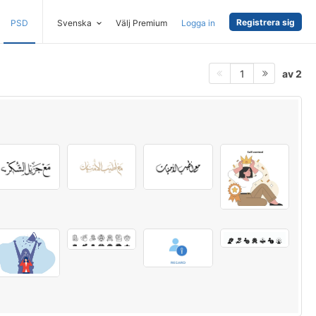
Registrera sig
PSD
Svenska
Välj Premium
Logga in
av 2
1