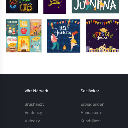
Vårt Närverk
Sajtlänkar
Brusheezy
Erbjudanden
Vecteezy
Annonsera
Videezy
Kundtjänst