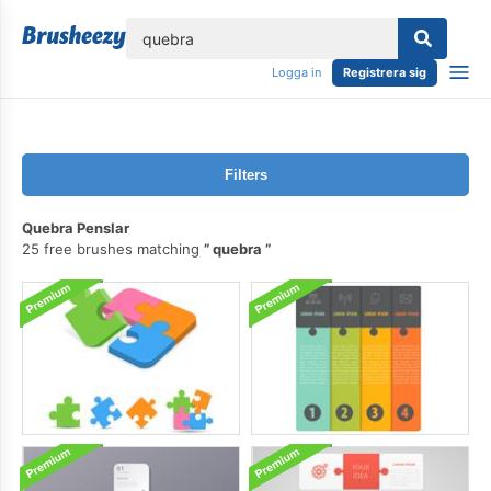
lose
Logga in
Registrera sig
Filters
Quebra Penslar
25 free brushes matching
quebra