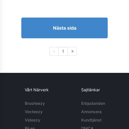
Nästa sida
1
Vårt Närverk
Sajtlänkar
Brusheezy
Erbjudanden
Vecteezy
Annonsera
Videezy
Kundtjänst
Bli en
DMCA