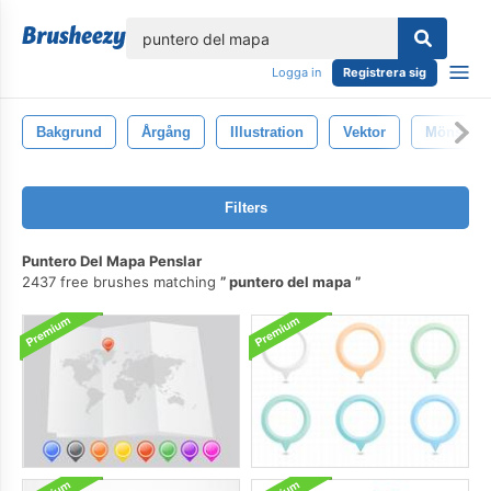
lose
Logga in
Registrera sig
Bakgrund
Årgång
Illustration
Vektor
Mönster
Filters
Puntero Del Mapa Penslar
2437 free brushes matching
puntero del mapa