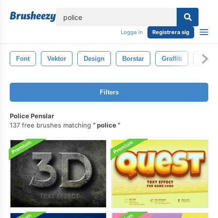
lose
Logga in
Registrera sig
Font
Vektor
Design
Borstar
Graffiti
Färg
Filters
Police Penslar
137 free brushes matching
police