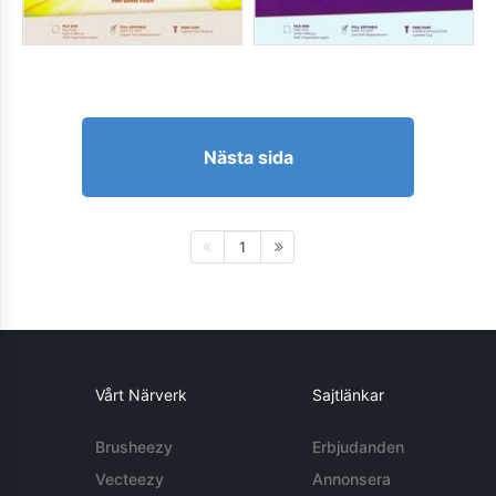
Nästa sida
1
Vårt Närverk
Sajtlänkar
Brusheezy
Erbjudanden
Vecteezy
Annonsera