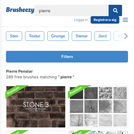
lose
Logga in
Registrera sig
Sten
Textur
Grunge
Stenar
Jord
Sten Kon
Filters
Pierre Penslar
289 free brushes matching
pierre