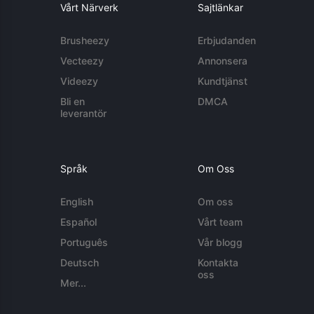
Vårt Närverk
Sajtlänkar
Brusheezy
Erbjudanden
Vecteezy
Annonsera
Videezy
Kundtjänst
Bli en
DMCA
leverantör
Språk
Om Oss
English
Om oss
Español
Vårt team
Português
Vår blogg
Deutsch
Kontakta
oss
Mer...