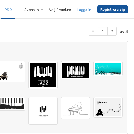
Registrera sig
PSD
Svenska
Välj Premium
Logga in
av 4
1