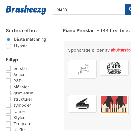
Sortera efter:
Piano Penslar
-
183 free brus
Bästa matchning
Nyaste
Sponsrade bilder av
Filtyp
borstar
Actions
PSD
Mönster
gradienter
strukturer
symboler
former
Styles
Templates
Ui Kits