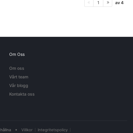
av 4
1
Om Oss
Om oss
Vårt team
Vår blogg
Kontakta oss
•
hållna
Villkor
Integritetspolicy