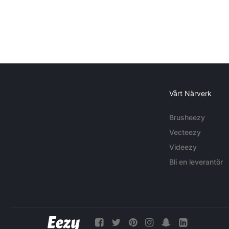
Vårt Närverk
Brusheezy
Vecteezy
Videezy
Bli en leverantör