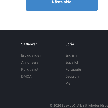
Nästa sida
Sajtlänkar
Språk
Erbjudanden
English
Annonsera
Español
Kundtjänst
Português
DMCA
Deutsch
Mer...
© 2026 Eezy LLC. Alla rättigheter förbe