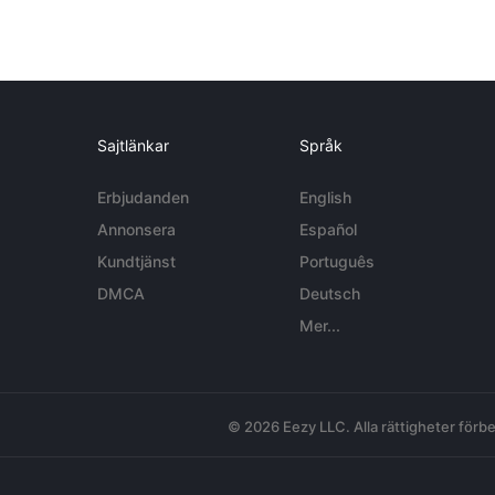
Sajtlänkar
Språk
Erbjudanden
English
Annonsera
Español
Kundtjänst
Português
DMCA
Deutsch
Mer...
© 2026 Eezy LLC. Alla rättigheter förbe