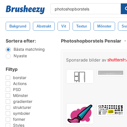
Bakgrund
Abstrakt
Vit
Textur
Mönster
Sv
Sortera efter:
Photoshopborstels Penslar
-
Bästa matchning
Nyaste
Sponsrade bilder av
Filtyp
borstar
Actions
PSD
Mönster
gradienter
strukturer
symboler
former
Styles