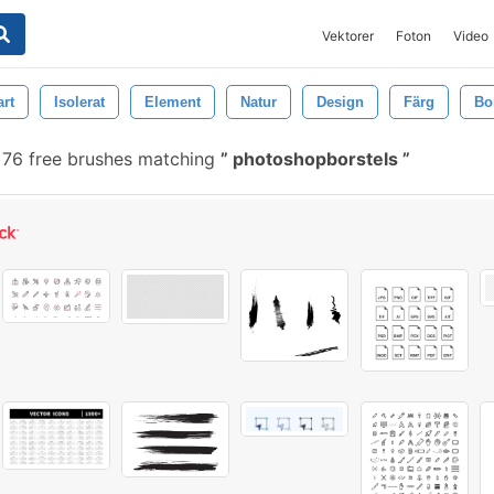
Vektorer
Foton
Video
art
Isolerat
Element
Natur
Design
Färg
Bo
76 free brushes matching
photoshopborstels