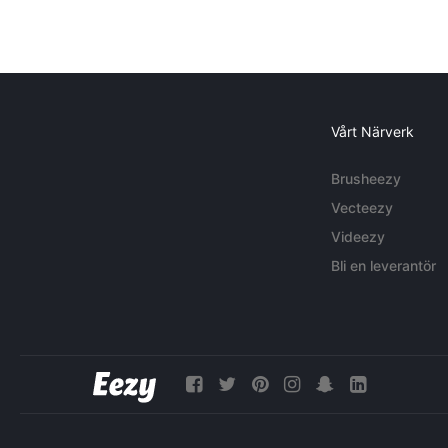
Vårt Närverk
Brusheezy
Vecteezy
Videezy
Bli en leverantör