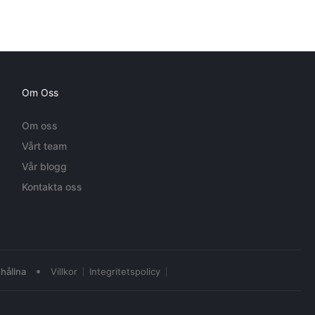
Om Oss
Om oss
Vårt team
Vår blogg
Kontakta oss
•
hållna
Villkor
Integritetspolicy