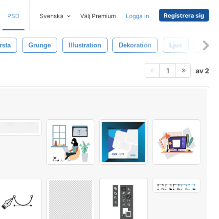
Registrera sig
PSD
Svenska
Välj Premium
Logga in
rsta
Grunge
Illustration
Dekoration
Ljus
Form
av 2
1