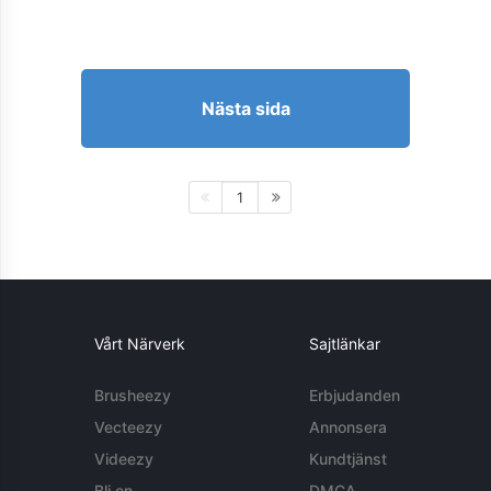
Nästa sida
1
Vårt Närverk
Sajtlänkar
Brusheezy
Erbjudanden
Vecteezy
Annonsera
Videezy
Kundtjänst
Bli en
DMCA