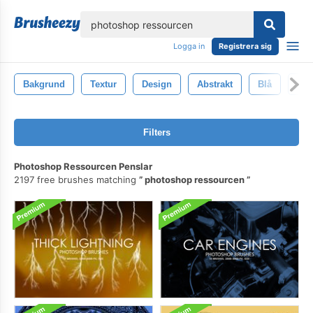
lose
Logga in
Registrera sig
Bakgrund
Textur
Design
Abstrakt
Blå
Mön
Filters
Photoshop Ressourcen Penslar
2197 free brushes matching
photoshop ressourcen