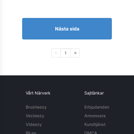
Nästa sida
1
Vårt Närverk
Sajtlänkar
Brusheezy
Erbjudanden
Vecteezy
Annonsera
Videezy
Kundtjänst
Bli en
DMCA