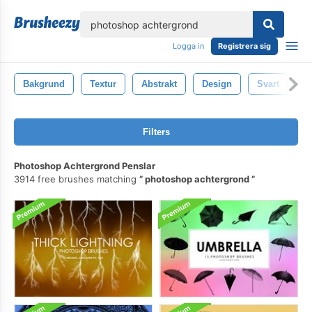
lose
Logga in
Registrera sig
Bakgrund
Textur
Abstrakt
Design
Svart
B
Filters
Photoshop Achtergrond Penslar
3914 free brushes matching
photoshop achtergrond