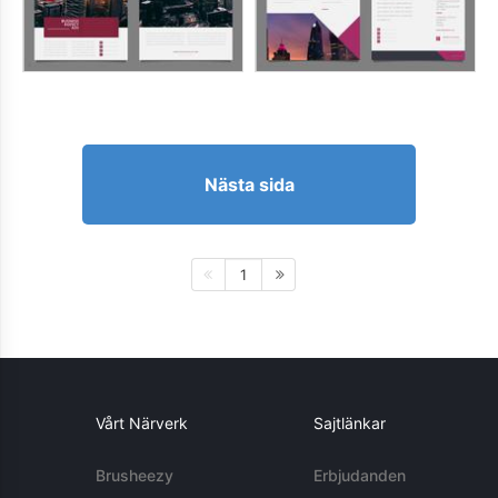
Nästa sida
1
Vårt Närverk
Sajtlänkar
Brusheezy
Erbjudanden